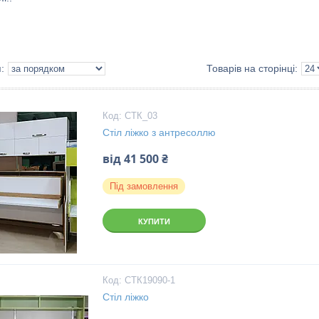
СТК_03
Стіл ліжко з антресоллю
від 41 500 ₴
Під замовлення
КУПИТИ
СТК19090-1
Стіл ліжко