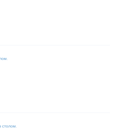
лом.
з столом.