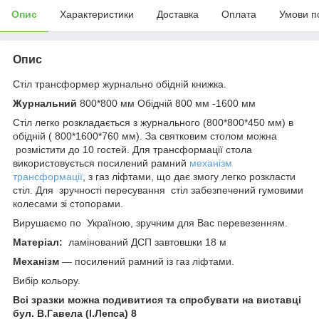
Опис
Характеристики
Доставка
Оплата
Умови п
Опис
Стіл трансформер журнально обідній книжка.
Журнальний
800*800 мм Обідній 800 мм -1600 мм
Стіл легко розкладається з журнального (800*800*450 мм) в
обідній ( 800*1600*760 мм). За святковим столом можна
розмістити до 10 гостей. Для трансформації стола
використовується посилений рамний
механізм
трансформації
, з газ ліфтами, що дає змогу легко розкласти
стіл. Для зручності пересування стіл забезпечений гумовими
колесами зі стопорами.
Вирушаємо по Україною, зручним для Вас перевезенням.
Матеріал:
ламінований ДСП завтовшки 18 м
Механізм
— посилений рамний із газ ліфтами.
Вибір кольору.
Всі зразки можна подивитися та спробувати на виставці
бул. В.Гавела (І.Лепса) 8