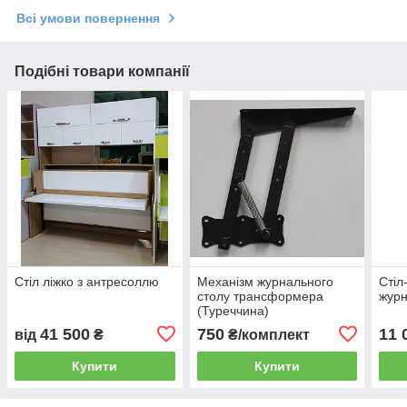
Всі умови повернення
Подібні товари компанії
Стіл ліжко з антресоллю
Механізм журнального
Стіл
столу трансформера
журн
(Туреччина)
41 500
750
11 
від
₴
₴/комплект
Купити
Купити