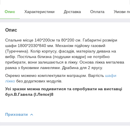
Опис
Характеристики
Доставка
Оплата
Умови п
Опис
Спальне місце 140*200см та 80*200 см. Габаритні розміри
шафи 1800*2030*840 мм. Механізм підйому газовий
(Туреччина). Колір корпусу, фасадів, матеріалу дивана на
вибір. Постільна білизна (подушки ковдри) не потрібно
прибирати, вони залишаються в ліжку. Основа ліжка металева
рамка з буковими ламелями. Драбина для 2 ярусу.
Окремо можемо комплектувати матрацом. Вартість
шафи
ліжко
без додаткових модулів.
Усі зразки можна подивитися та спробувати на виставці
бул.В.Гавела (І.Лепсе)8
Приховати