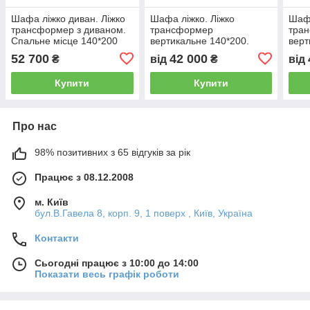
Шафа ліжко диван. Ліжко
Шафа ліжко. Ліжко
Шафа
трансформер з диваном.
трансформер
тра
Спальне місце 140*200
вертикальне 140*200.
верт
52 700
42 000
₴
від
₴
від
Купити
Купити
Про нас
98% позитивних з 65 відгуків за рік
Працює з 08.12.2008
м. Київ
бул.В.Гавела 8, корп. 9, 1 поверх , Київ, Україна
Контакти
Сьогодні працює з 10:00 до 14:00
Показати весь графік роботи