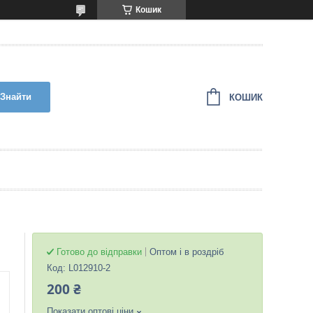
Кошик
Знайти
КОШИК
Готово до відправки
Оптом і в роздріб
Код:
L012910-2
200 ₴
Показати оптові ціни