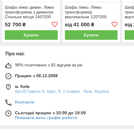
Шафа ліжко диван. Ліжко
Шафа ліжко. Ліжко
Шафа
трансформер з диваном.
трансформер
тра
Спальне місце 140*200
вертикальне 120*200.
верт
52 700
41 000
₴
від
₴
від
Купити
Купити
Про нас
98% позитивних з 65 відгуків за рік
Працює з 08.12.2008
м. Київ
бул.В.Гавела 8, корп. 9, 1 поверх , Київ, Україна
Контакти
Сьогодні працює з 10:00 до 19:00
Показати весь графік роботи