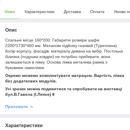
Опис
Характеристики
Доставка
Оплата
Умови п
Опис
Спальне місце 160*200. Габаритні розміри шафи
2200*1730*460 мм. Механізм підйому газовий (Туреччина).
Колір корпусу, фасадів, матеріалу дивана на вибір. Постільна
білизна (подушки ковдри) не потрібно прибирати, вони
залишаються в ліжку. Основа ліжка металева рамка з
буковими ламелями.
Окремо можемо комплектувати матрацом. Вартість ліжк
а
без додаткових модулів.
Усі зразки можна подивитися та спробувати на виставці
бул.В.Гавела (І.Лепсе)
8
Приховати
Характеристики