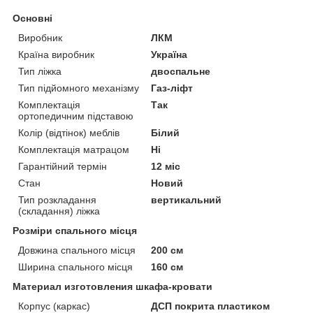
Основні
Виробник
ЛКМ
Країна виробник
Україна
Тип ліжка
двоспальне
Тип підйомного механізму
Газ-ліфт
Комплектація
Так
ортопедичним підставою
Колір (відтінок) меблів
Білий
Комплектація матрацом
Ні
Гарантійний термін
12 міс
Стан
Новий
Тип розкладання
вертикальний
(складання) ліжка
Розміри спального місця
Довжина спального місця
200 см
Ширина спального місця
160 см
Материал изготовления шкафа-кровати
Корпус (каркас)
ДСП покрита пластиком